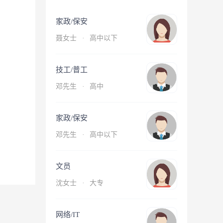
家政/保安
聂女士
·
高中以下
技工/普工
邓先生
·
高中
家政/保安
邓先生
·
高中以下
文员
沈女士
·
大专
网络/IT